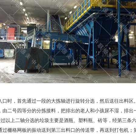
入口时，首先通过一段的大拣轴进行旋转分选，然后送往出料区
，由二号四等分的分拣接料，把排出的老人和小孩尿不湿，排出
经过以上二轴分选的垃圾主要是酒瓶、塑料瓶、砖等，经第三条
通过栅格网板的振动送到第三出料口的传送带，再送到打包机；